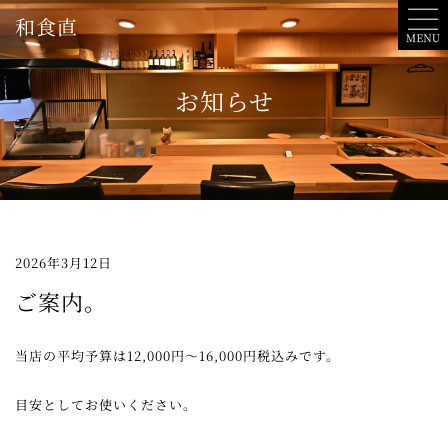
内
和食直
容
を
ス
お知らせ
キ
ッ
プ
2026年3月12日
ご案内。
当店の平均予算は12,000円〜16,000円税込みです。
目安としてお使いください。