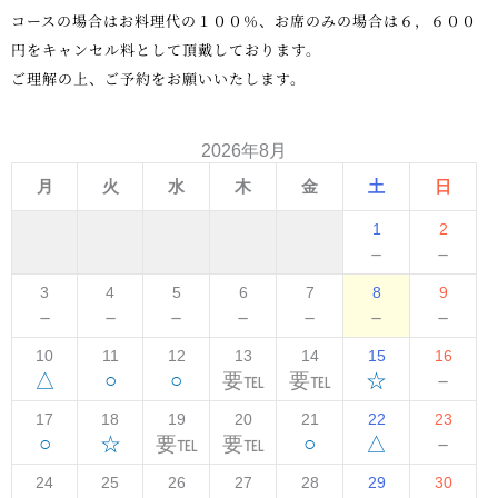
コースの場合はお料理代の１００％、お席のみの場合は６，６００
円をキャンセル料として頂戴しております。
ご理解の上、ご予約をお願いいたします。
2026年8月
月
火
水
木
金
土
日
1
2
－
－
3
4
5
6
7
8
9
－
－
－
－
－
－
－
10
11
12
13
14
15
16
△
○
○
要℡
要℡
☆
－
17
18
19
20
21
22
23
○
☆
要℡
要℡
○
△
－
24
25
26
27
28
29
30