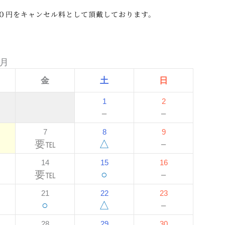
０円をキャンセル料として頂戴しております。
8月
金
土
日
1
2
－
－
7
8
9
要℡
△
－
14
15
16
要℡
○
－
21
22
23
○
△
－
28
29
30