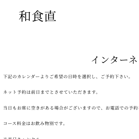
内
和食直
容
を
ス
キ
ッ
プ
インターネ
下記のカレンダーよりご希望の日時を選択し、ご予約下さい。
ネット予約は前日までとさせていただきます。
当日もお席に空きがある場合がございますので、お電話での予約
コース料金はお飲み物別です。
※当日キャンセル