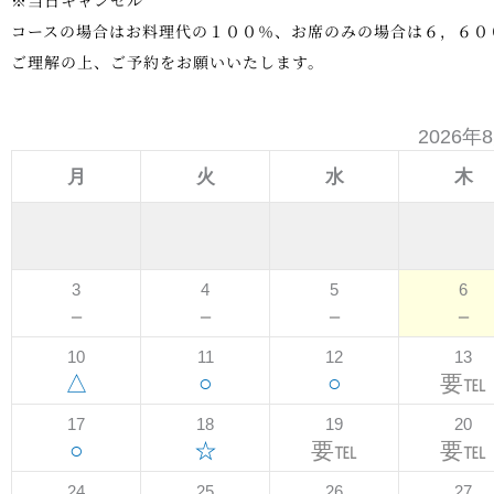
コースの場合はお料理代の１００％、お席のみの場合は６，６０
ご理解の上、ご予約をお願いいたします。
2026年
月
火
水
木
3
4
5
6
－
－
－
－
10
11
12
13
△
○
○
要℡
17
18
19
20
○
☆
要℡
要℡
24
25
26
27