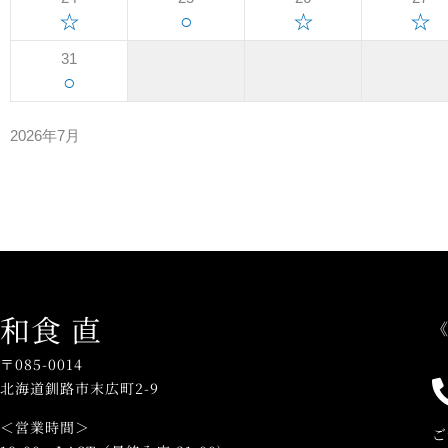
☆
○
☆
☆
31
○
2026年7月
和食 直
《
〒085-0014
北海道釧路市末広町2-9
＜営業時間＞
ご